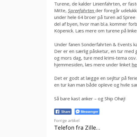
Turene, de kalder Linienfahrten, er fast
Mitte,
Spreefahrten
der foregår udeluk
under hele 64 broer på turen ad Spree
del af byen, hvor man bl.a. kommer for
Köpenick. Læs mere om turene på linke
Under fanen Sonderfahrten & Events k
Der er en særlig påsketur, en tur med 
og mors dag, ture med krimi-tema osv.
hjemmesiden, læs mere under linket
he
Det er godt at lægge en sejltur på feri
en tur kan man både opleve og hvile sa
Så bare kast anker – og Ship Ohøj!
Messenger
Share
Læs
Forrige artikel
Telefon fra Zille…
videre