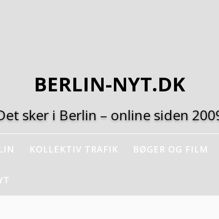
BERLIN-NYT.DK
Det sker i Berlin – online siden 200
LIN
KOLLEKTIV TRAFIK
BØGER OG FILM
YT