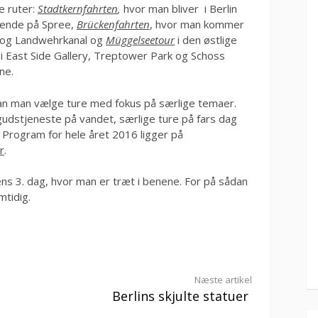
e ruter:
Stadtkernfahrten
,
hvor man bliver i Berlin
kende på Spree,
Brückenfahrten
, hvor man kommer
 og Landwehrkanal og
Müggelseetour
i den østlige
bi East Side Gallery, Treptower Park og Schoss
ne.
an man vælge ture med fokus på særlige temaer.
gudstjeneste på vandet, særlige ture på fars dag
 Program for hele året 2016 ligger på
r
.
ens 3. dag, hvor man er træt i benene. For på sådan
mtidig.
Næste artikel
Berlins skjulte statuer