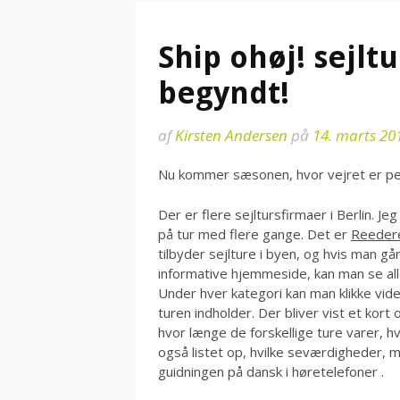
Ship ohøj! sejl
begyndt!
af
Kirsten Andersen
på
14. marts 20
Nu kommer sæsonen, hvor vejret er perfe
Der er flere sejltursfirmaer i Berlin. J
på tur med flere gange. Det er
Reedere
tilbyder sejlture i byen, og hvis man g
informative hjemmeside, kan man se alle
Under hver kategori kan man klikke vid
turen indholder. Der bliver vist et kort 
hvor længe de forskellige ture varer, h
også listet op, hvilke seværdigheder, 
guidningen på dansk i høretelefoner .