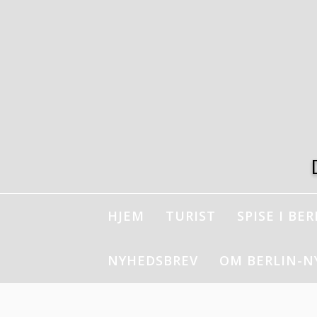
Spring
til
indhold
HJEM
TURIST
SPISE I BER
NYHEDSBREV
OM BERLIN-N