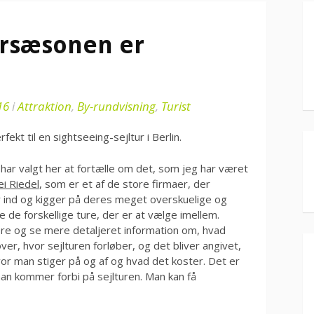
tursæsonen er
16
i
Attraktion
,
By-rundvisning
,
Turist
kt til en sightseeing-sejltur i Berlin.
eg har valgt her at fortælle om det, som jeg har været
i Riedel
, som er et af de store firmaer, der
år ind og kigger på deres meget overskuelige og
 de forskellige ture, der er at vælge imellem.
ere og se mere detaljeret information om, hvad
over, hvor sejlturen forløber, og det bliver angivet,
vor man stiger på og af og hvad det koster. Det er
man kommer forbi på sejlturen. Man kan få