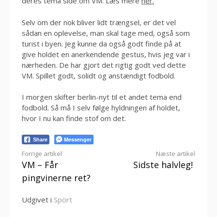
deres tema side om VM. Læs mere
her.
Selv om der nok bliver lidt trængsel, er det vel
sådan en oplevelse, man skal tage med, også som
turist i byen. Jeg kunne da også godt finde på at
give holdet en anerkendende gestus, hvis jeg var i
nærheden. De har gjort det rigtig godt ved dette
VM. Spillet godt, solidt og anstændigt fodbold.
I morgen skifter berlin-nyt til et andet tema end
fodbold. Så må I selv følge hyldningen af holdet,
hvor I nu kan finde stof om det.
Messenger
Share
Læs
Forrige artikel
Næste artikel
VM – Får
Sidste halvleg!
videre
pingvinerne ret?
Udgivet i
Sport