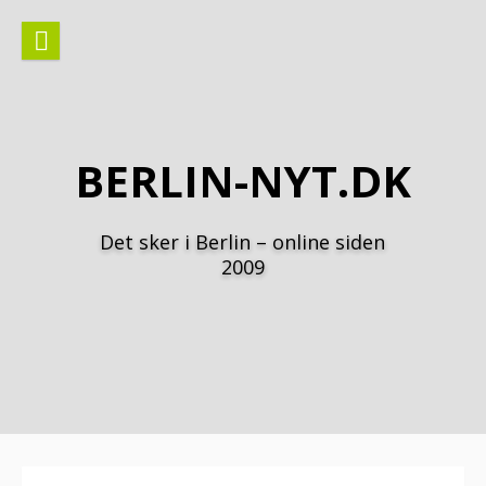
Spring
til
indhold
BERLIN-NYT.DK
Det sker i Berlin – online siden
2009