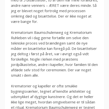
med til 5 bisættelser, to af dem var mine forældres,
andre nære venners – ÆRET være deres minde. Så
jeg er blevet noget fortrolig med processen
omkring død og bisættelse. Der er ikke noget at
være bange for.
Krematorium Baumschulenweg og Krematorium
Ruhleben vil i dag gerne fortælle om selve den
tekniske proces ved brændingen samt de nye
måder en bisættelse kan foregå på. De bisættelser
jeg deltog i først på året, var i øvrigt også vidt
forskellige. Nogle i kirken med præstens
jordpåkastelse, andre i kapeller, hvor familien til den
afdøde selv stod for ceremonien. Der var noget
smukt i dem alle.
Krematorier og kapeller er ofte smukke
bygningsværker, tegnet af kendte arkitekter og
udsmykket af dygtige kunstnere. Og det er heller
ikke lige meget, hvordan omgivelserne er til sådan
et ritual. Krematorium Baumschulenweg er tegnet