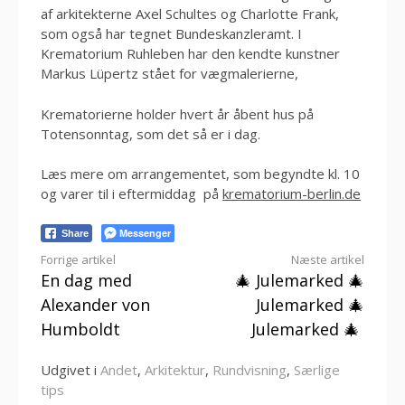
af arkitekterne Axel Schultes og Charlotte Frank,
som også har tegnet Bundeskanzleramt. I
Krematorium Ruhleben har den kendte kunstner
Markus Lüpertz stået for vægmalerierne,
Krematorierne holder hvert år åbent hus på
Totensonntag, som det så er i dag.
Læs mere om arrangementet, som begyndte kl. 10
og varer til i eftermiddag på
krematorium-berlin.de
Messenger
Share
Læs
Forrige artikel
Næste artikel
En dag med
🎄 Julemarked 🎄
videre
Alexander von
Julemarked 🎄
Humboldt
Julemarked 🎄
Udgivet i
Andet
,
Arkitektur
,
Rundvisning
,
Særlige
tips