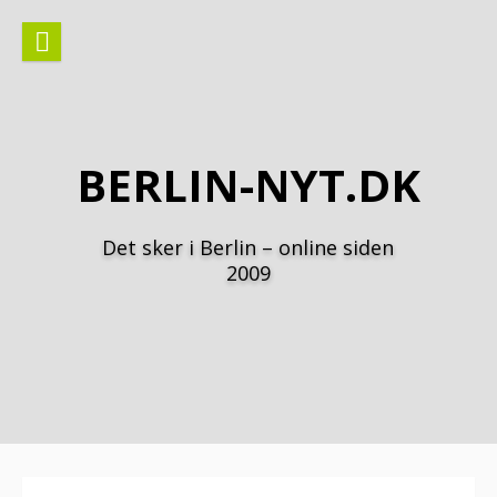
Spring
til
indhold
BERLIN-NYT.DK
Det sker i Berlin – online siden
2009