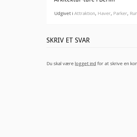
videre
Udgivet i
Attraktion
,
Haver
,
Parker
,
Run
SKRIV ET SVAR
Du skal være
logget ind
for at skrive en k