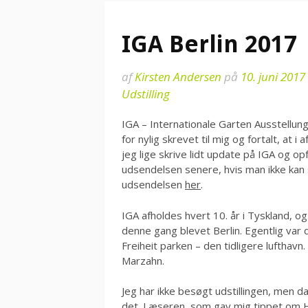
IGA Berlin 2017
af
Kirsten Andersen
på
10. juni 2017
Udstilling
IGA – Internationale Garten Ausstellung
for nylig skrevet til mig og fortalt, at i
jeg lige skrive lidt update på IGA og op
udsendelsen senere, hvis man ikke kan 
udsendelsen
her
.
IGA afholdes hvert 10. år i Tyskland, o
denne gang blevet Berlin. Egentlig var 
Freiheit parken – den tidligere lufthavn.
Marzahn.
Jeg har ikke besøgt udstillingen, men da
det. Læseren, som gav mig tippet om H