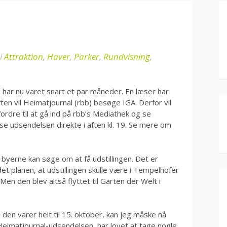
i
Attraktion
,
Haver
,
Parker
,
Rundvisning
,
 har nu varet snart et par måneder. En læser har
 aften vil Heimatjournal (rbb) besøge IGA. Derfor vil
fordre til at gå ind på rbb’s Mediathek og se
se udsendelsen direkte i aften kl. 19. Se mere om
g byerne kan søge om at få udstillingen. Det er
det planen, at udstillingen skulle være i Tempelhofer
 Men den blev altså flyttet til Gärten der Welt i
 den varer helt til 15. oktober, kan jeg måske nå
eimatjournal-udsendelsen, har lovet at tage nogle