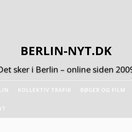
BERLIN-NYT.DK
Det sker i Berlin – online siden 200
LIN
KOLLEKTIV TRAFIK
BØGER OG FILM
YT