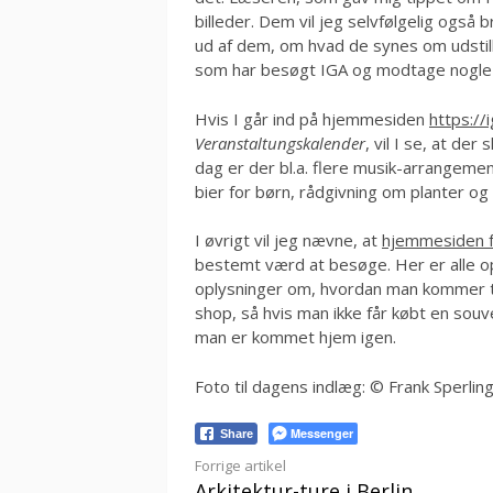
billeder. Dem vil jeg selvfølgelig også 
ud af dem, om hvad de synes om udstill
som har besøgt IGA og modtage nogle b
Hvis I går ind på hjemmesiden
https://
Veranstaltungskalender
, vil I se, at der
dag er der bl.a. flere musik-arrangeme
bier for børn, rådgivning om planter o
I øvrigt vil jeg nævne, at
hjemmesiden f
bestemt værd at besøge. Her er alle op
oplysninger om, hvordan man kommer til 
shop, så hvis man ikke får købt en sou
man er kommet hjem igen.
Foto til dagens indlæg: © Frank Sperlin
Messenger
Share
Læs
Forrige artikel
Arkitektur-ture i Berlin