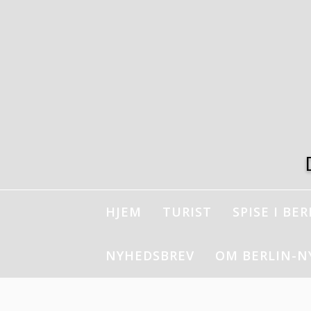
Spring
til
indhold
HJEM
TURIST
SPISE I BER
NYHEDSBREV
OM BERLIN-N