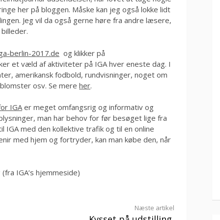
bringe her på bloggen. Måske kan jeg også lokke lidt
ingen. Jeg vil da også gerne høre fra andre læsere,
illeder.
iga-berlin-2017.de
og klikker på
 sker et væld af aktiviteter på IGA hver eneste dag. I
nter, amerikansk fodbold, rundvisninger, noget om
g blomster osv. Se mere
her
.
or IGA
er meget omfangsrig og informativ og
lysninger, man har behov for før besøget lige fra
IGA med den kollektive trafik og til en online
venir med hjem og fortryder, kan man købe den, når
g (fra IGA’s hjemmeside)
Næste artikel
Kysset på udstilling