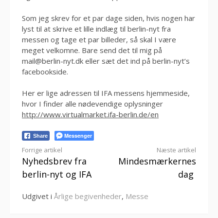
Som jeg skrev for et par dage siden, hvis nogen har
lyst til at skrive et lille indlæg til berlin-nyt fra
messen og tage et par billeder, så skal I være
meget velkomne. Bare send det til mig på
mail@berlin-nyt.dk eller sæt det ind på berlin-nyt’s
facebookside.
Her er lige adressen til IFA messens hjemmeside,
hvor I finder alle nødevendige oplysninger
http://www.virtualmarket.ifa-berlin.de/en
Messenger
Share
Læs
Forrige artikel
Næste artikel
Nyhedsbrev fra
Mindesmærkernes
videre
berlin-nyt og IFA
dag
Udgivet i
Årlige begivenheder
,
Messe