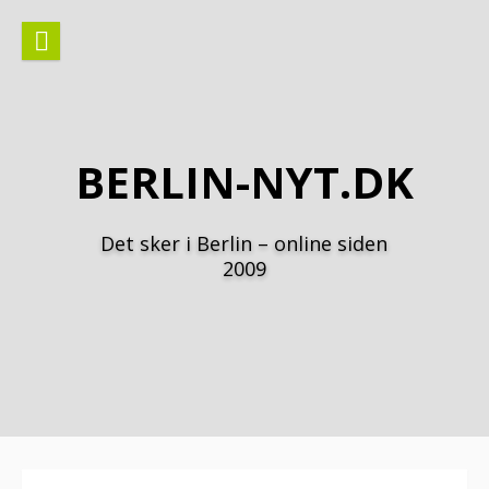
Spring
til
indhold
BERLIN-NYT.DK
Det sker i Berlin – online siden
2009