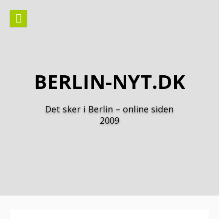
Spring
til
indhold
BERLIN-NYT.DK
Det sker i Berlin – online siden
2009