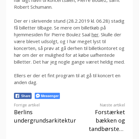
har lagt navn til koncertsalen, Pierre Boulez, samt
Robert Schumann.
Der er i skrivende stund (28.2.2019 kl. 06.28) stadig
få billetter tilbage. Se mere om billetkøb på
hjemmesiden for Pierre Boulez Saal
her
. Skulle der
være blevet udsolgt, og I har meget lyst til
koncerten, så prøv at gå derhen til billetkontoret og
hør om der er mulighed for at købe uafhentede
billetter. Det har jeg nogle gange været heldig med.
Ellers er der et fint program til at gå til koncert en
anden dag.
Messenger
Share
Læs
Forrige artikel
Næste artikel
Berlins
Forstærket
videre
undergrundsarkitektur
bækken og
tandbørste…