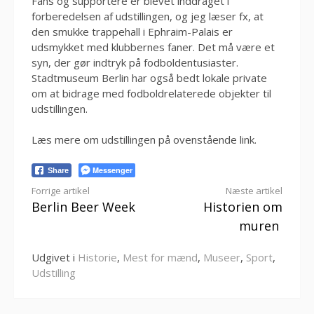
Fans og supportere er blevet inddraget i
forberedelsen af udstillingen, og jeg læser fx, at
den smukke trappehall i Ephraim-Palais er
udsmykket med klubbernes faner. Det må være et
syn, der gør indtryk på fodboldentusiaster.
Stadtmuseum Berlin har også bedt lokale private
om at bidrage med fodboldrelaterede objekter til
udstillingen.
Læs mere om udstillingen på ovenstående link.
Messenger
Share
Læs
Forrige artikel
Næste artikel
Berlin Beer Week
Historien om
videre
muren
Udgivet i
Historie
,
Mest for mænd
,
Museer
,
Sport
,
Udstilling