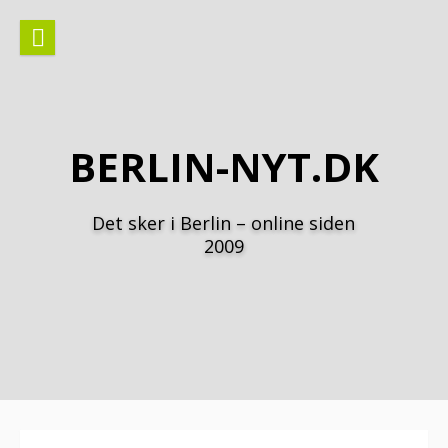
Spring
til
indhold
BERLIN-NYT.DK
Det sker i Berlin – online siden
2009