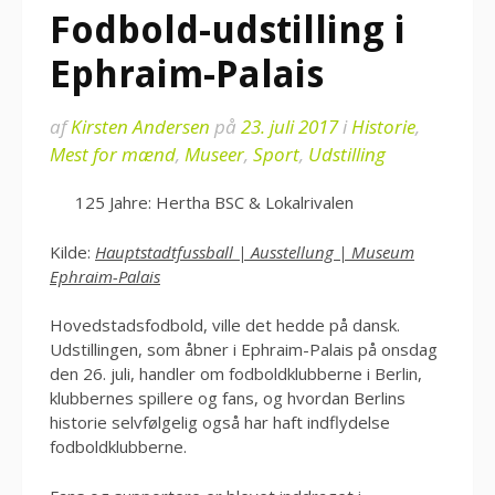
Fodbold-udstilling i
Ephraim-Palais
af
Kirsten Andersen
på
23. juli 2017
i
Historie
,
Mest for mænd
,
Museer
,
Sport
,
Udstilling
125 Jahre: Hertha BSC & Lokalrivalen
Kilde:
Hauptstadtfussball | Ausstellung | Museum
Ephraim-Palais
Hovedstadsfodbold, ville det hedde på dansk.
Udstillingen, som åbner i Ephraim-Palais på onsdag
den 26. juli, handler om fodboldklubberne i Berlin,
klubbernes spillere og fans, og hvordan Berlins
historie selvfølgelig også har haft indflydelse
fodboldklubberne.