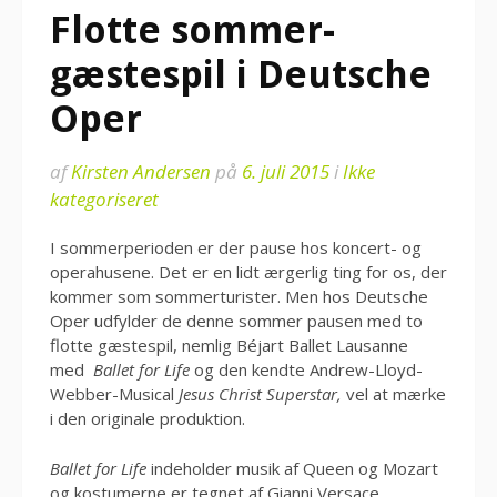
Flotte sommer-
gæstespil i Deutsche
Oper
af
Kirsten Andersen
på
6. juli 2015
i
Ikke
kategoriseret
I sommerperioden er der pause hos koncert- og
operahusene. Det er en lidt ærgerlig ting for os, der
kommer som sommerturister. Men hos Deutsche
Oper udfylder de denne sommer pausen med to
flotte gæstespil, nemlig Béjart Ballet Lausanne
med
Ballet for Life
og den kendte Andrew-Lloyd-
Webber-Musical
Jesus Christ Superstar,
vel at mærke
i den originale produktion.
Ballet for Life
indeholder musik af Queen og Mozart
og kostumerne er tegnet af Gianni Versace.