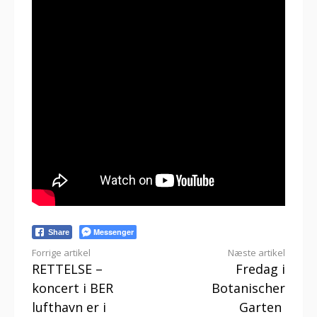
Messenger
Share
Læs
Forrige artikel
Næste artikel
RETTELSE –
Fredag i
videre
koncert i BER
Botanischer
lufthavn er i
Garten