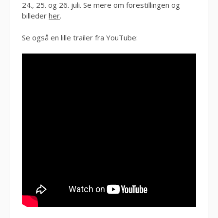
24., 25. og 26. juli. Se mere om forestillingen og
billeder
her
.
Se også en lille trailer fra YouTube: