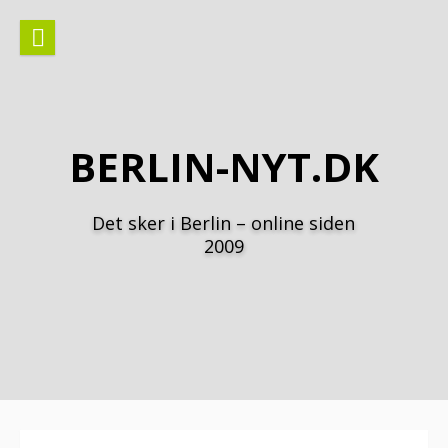
Spring
til
indhold
BERLIN-NYT.DK
Det sker i Berlin – online siden
2009