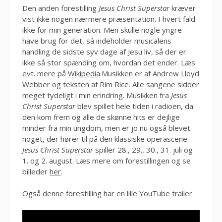
Den anden forestilling
Jesus Christ Superstar
kræver
vist ikke nogen nærmere præsentation. I hvert fald
ikke for min generation. Men skulle nogle yngre
have brug for det, så indeholder musicalens
handling de sidste syv dage af Jesu liv, så der er
ikke så stor spænding om, hvordan det ender. Læs
evt. mere på
Wikipedia
.Musikken er af Andrew Lloyd
Webber og teksten af Rim Rice. Alle sangene sidder
meget tydeligt i min erindring. Musikken fra
Jesus
Christ Superstar
blev spillet hele tiden i radioen, da
den kom frem og alle de skønne hits er dejlige
minder fra min ungdom, men er jo nu også blevet
noget, der hører til på den klassiske operascene.
Jesus Christ Superstar
spiller 28., 29., 30., 31. juli og
1. og 2. august. Læs mere om forestillingen og se
billeder
her
.
Også denne forestilling har en lille YouTube trailer