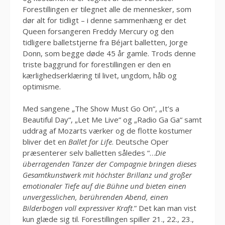
Forestillingen er tilegnet alle de mennesker, som
dør alt for tidligt – i denne sammenhæng er det
Queen forsangeren Freddy Mercury og den
tidligere balletstjerne fra Béjart balletten, Jorge
Donn, som begge døde 45 år gamle. Trods denne
triste baggrund for forestillingen er den en
kærlighedserklæring til livet, ungdom, håb og
optimisme.
Med sangene „The Show Must Go On“, „It’s a
Beautiful Day“, „Let Me Live“ og „Radio Ga Ga“ samt
uddrag af Mozarts værker og de flotte kostumer
bliver det en
Ballet for Life
. Deutsche Oper
præsenterer selv balletten således “…
Die
überragenden Tänzer der Compagnie bringen dieses
Gesamtkunstwerk mit höchster Brillanz und großer
emotionaler Tiefe auf die Bühne und bieten einen
unvergesslichen, berührenden Abend, einen
Bilderbogen voll expressiver Kraft
.” Det kan man vist
kun glæde sig til. Forestillingen spiller 21., 22., 23.,