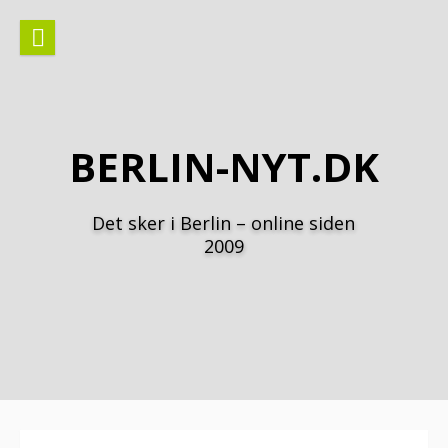
Spring
til
indhold
BERLIN-NYT.DK
Det sker i Berlin – online siden
2009