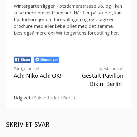
Wintergarten ligger Potsdamerstrasse 96, og I kan
læse mere om bistroen
her.
Når I er på stedet, kan
I jo forhøre jer om forestillingen og evt. tage en
brochure med eller købe billet med det samme.
Læs også mere om Wintergartens forestilling
her
.
Messenger
Share
Læs
Forrige artikel
Næste artikel
Ach! Niko Ach! OK!
Gestalt Pavillon
videre
Bikini Berlin
Udgivet i
Spisesteder i Berlin
SKRIV ET SVAR