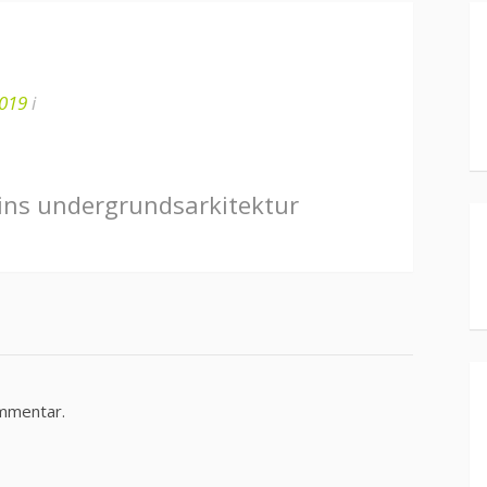
2019
i
ins undergrundsarkitektur
ommentar.