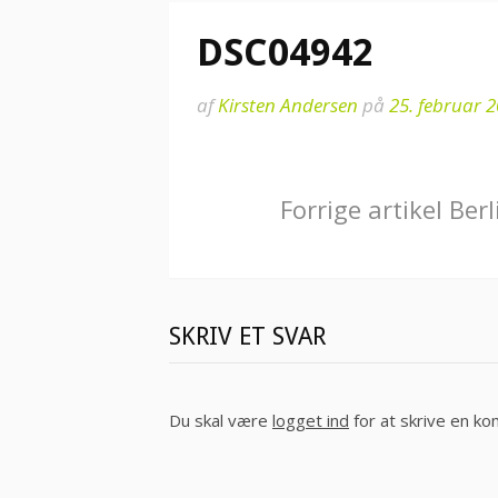
DSC04942
af
Kirsten Andersen
på
25. februar 
Læs
Forrige artikel
Berl
videre
SKRIV ET SVAR
Du skal være
logget ind
for at skrive en k