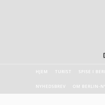
Spring
til
indhold
HJEM
TURIST
SPISE I BER
NYHEDSBREV
OM BERLIN-N