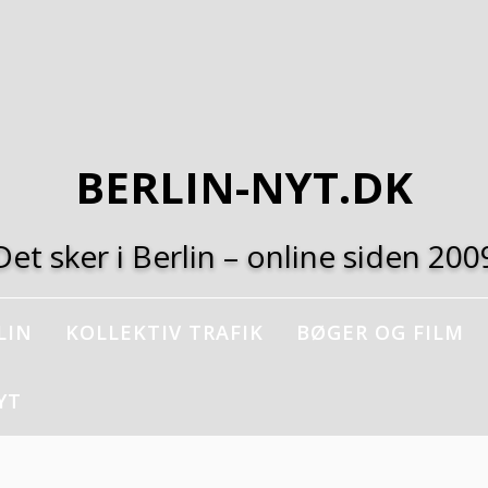
BERLIN-NYT.DK
Det sker i Berlin – online siden 200
LIN
KOLLEKTIV TRAFIK
BØGER OG FILM
YT