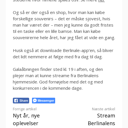
Og så er der også en shop, hvor man kan købe
forskellige souvenirs – det er måske sjovest, hvis
man har været der – men jeg kunne da godt fristes
til en taske eller en lille bamse. Man kan købe
souvenirerne hele året, har jeg fået at vide en gang.
Husk også at downloade Berlinale-app’en, så bliver
det lidt nemmere at følge med fra dag til dag.
Galaåbningen finder sted kl. 19 i aften, og den
plejer man at kunne streame fra Berlinalens
hjemmeside. God fornøjelse med det og med
konkurrencen i de kommende dage.
Messenger
Share
Læs
Forrige artikel
Næste artikel
Nyt år, nye
Stream
videre
oplevelser
Berlinalens