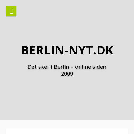
Spring
til
indhold
BERLIN-NYT.DK
Det sker i Berlin – online siden
2009