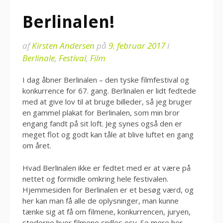
Berlinalen!
af
Kirsten Andersen
på
9. februar 2017
i
Berlinale
,
Festival
,
Film
I dag åbner Berlinalen – den tyske filmfestival og
konkurrence for 67. gang. Berlinalen er lidt fedtede
med at give lov til at bruge billeder, så jeg bruger
en gammel plakat for Berlinalen, som min bror
engang fandt på sit loft. Jeg synes også den er
meget flot og godt kan tåle at blive luftet en gang
om året.
Hvad Berlinalen ikke er fedtet med er at være på
nettet og formidle omkring hele festivalen.
Hjemmesiden for Berlinalen er et besøg værd, og
her kan man få alle de oplysninger, man kunne
tænke sig at få om filmene, konkurrencen, juryen,
stederne hvor filmene spilles osv. Se mere
her