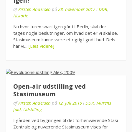
igen?
af
Kirsten Andersen
på
28. november 2017
i
DDR
,
Historie
Nu hvor turen snart igen går til Berlin, skal der
tages nogle beslutninger, om hvad det er vi skal se.
Stasimuseum kunne være et rigtigt godt bud. Dels
har vi…
[Læs videre]
Open-air udstilling ved
Stasimuseum
af
Kirsten Andersen
på
12. juli 2016
i
DDR
,
Murens
fald
,
Udstilling
I gården ved bygningen til det forhenværende Stasi
Zentrale og nuværende Stasimuseum vises for