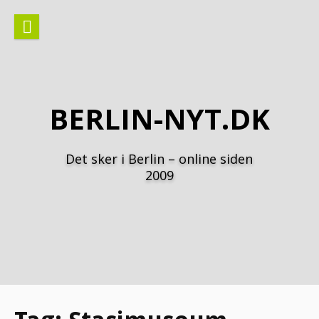
Spring
til
indhold
BERLIN-NYT.DK
Det sker i Berlin – online siden
2009