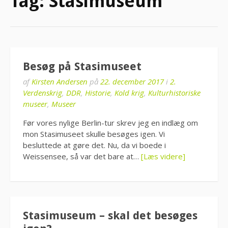
Tag:
Stasimuseum
Besøg på Stasimuseet
af
Kirsten Andersen
på
22. december 2017
i
2.
Verdenskrig
,
DDR
,
Historie
,
Kold krig
,
Kulturhistoriske
museer
,
Museer
Før vores nylige Berlin-tur skrev jeg en indlæg om
mon Stasimuseet skulle besøges igen. Vi
besluttede at gøre det. Nu, da vi boede i
Weissensee, så var det bare at…
[Læs videre]
Stasimuseum – skal det besøges