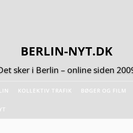
BERLIN-NYT.DK
Det sker i Berlin – online siden 200
LIN
KOLLEKTIV TRAFIK
BØGER OG FILM
YT