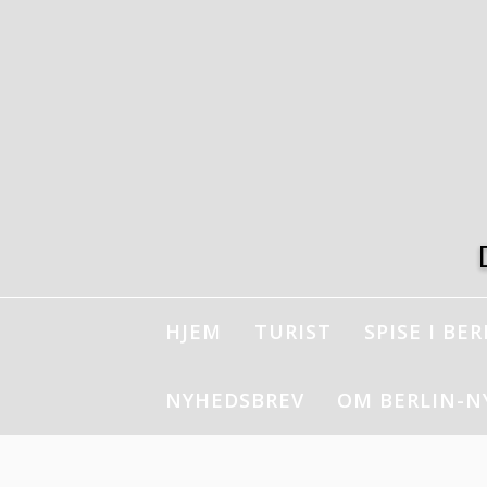
Spring
til
indhold
HJEM
TURIST
SPISE I BER
NYHEDSBREV
OM BERLIN-N