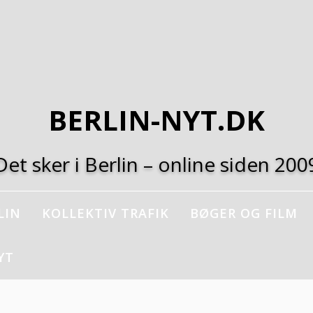
BERLIN-NYT.DK
Det sker i Berlin – online siden 200
LIN
KOLLEKTIV TRAFIK
BØGER OG FILM
YT