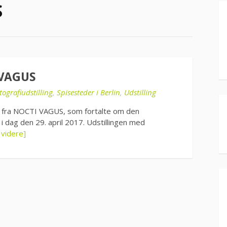
S
 VAGUS
tografiudstilling
,
Spisesteder i Berlin
,
Udstilling
l fra NOCTI VAGUS, som fortalte om den
å i dag den 29. april 2017. Udstillingen med
 videre]