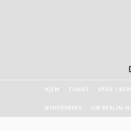
Spring
til
indhold
HJEM
TURIST
SPISE I BER
NYHEDSBREV
OM BERLIN-N