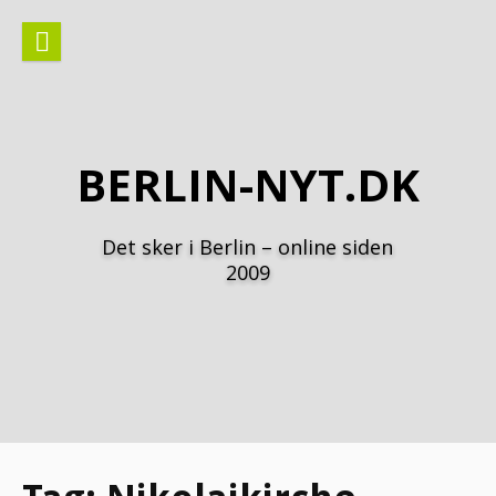
Spring
til
indhold
BERLIN-NYT.DK
Det sker i Berlin – online siden
2009