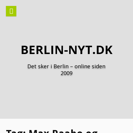
Spring
til
indhold
BERLIN-NYT.DK
Det sker i Berlin – online siden
2009