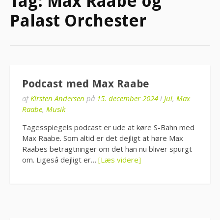
Tag:
Max Raabe og
Palast Orchester
Podcast med Max Raabe
af
Kirsten Andersen
på
15. december 2024
i
Jul
,
Max
Raabe
,
Musik
Tagesspiegels podcast er ude at køre S-Bahn med
Max Raabe. Som altid er det dejligt at høre Max
Raabes betragtninger om det han nu bliver spurgt
om. Ligeså dejligt er…
[Læs videre]