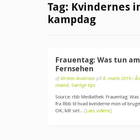
Tag:
Kvindernes i
kampdag
Frauentag: Was tun am
Fernsehen
af
Kirsten Andersen
på
8. marts 2019
i
År
mænd
,
Særlige tips
Source: rbb Mediathek: Frauentag: Was
fra Rbb til hvad kvinderne mon vil brug
OK, lidt set…
[Læs videre]