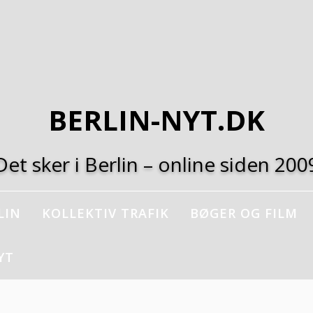
BERLIN-NYT.DK
Det sker i Berlin – online siden 200
LIN
KOLLEKTIV TRAFIK
BØGER OG FILM
YT