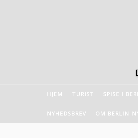
Spring
til
indhold
HJEM
TURIST
SPISE I BER
NYHEDSBREV
OM BERLIN-N