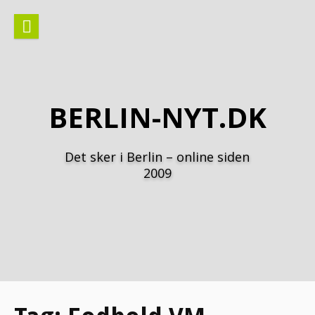
Spring
til
indhold
BERLIN-NYT.DK
Det sker i Berlin – online siden
2009