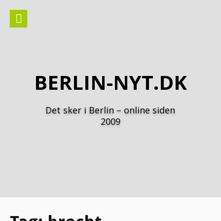
Spring
til
indhold
BERLIN-NYT.DK
Det sker i Berlin – online siden
2009