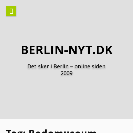
Spring
til
indhold
BERLIN-NYT.DK
Det sker i Berlin – online siden
2009