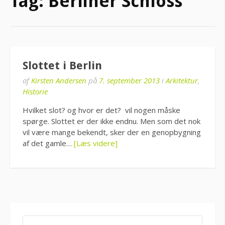
Tag:
Berliner Schloss
Slottet i Berlin
af
Kirsten Andersen
på
7. september 2013
i
Arkitektur
,
Historie
Hvilket slot? og hvor er det? vil nogen måske
spørge. Slottet er der ikke endnu. Men som det nok
vil være mange bekendt, sker der en genopbygning
af det gamle…
[Læs videre]
SØG