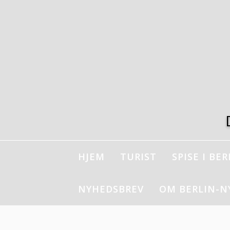
Spring
til
indhold
HJEM
TURIST
SPISE I BER
NYHEDSBREV
OM BERLIN-N