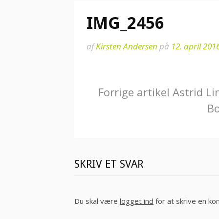
IMG_2456
af
Kirsten Andersen
på
12. april 201
Læs
Forrige artikel
Astrid Li
Bo
videre
SKRIV ET SVAR
Du skal være
logget ind
for at skrive en k