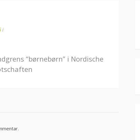
6
i
ndgrens “børnebørn” i Nordische
tschaften
ommentar.