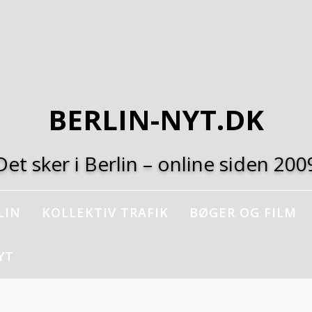
BERLIN-NYT.DK
Det sker i Berlin – online siden 200
LIN
KOLLEKTIV TRAFIK
BØGER OG FILM
YT